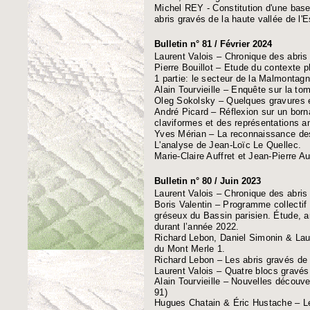
Michel REY - Constitution d'une base
abris gravés de la haute vallée de l'
Bulletin n° 81 / Février 2024
Laurent Valois – Chronique des abris
Pierre Bouillot – Etude du contexte 
1 partie: le secteur de la Malmontag
Alain Tourvieille – Enquête sur la to
Oleg Sokolsky – Quelques gravures 
André Picard – Réflexion sur un born
claviformes et des représentations a
Yves Mérian – La reconnaissance des 
L'analyse de Jean-Loïc Le Quellec.
Marie-Claire Auffret et Jean-Pierre 
Bulletin n° 80 / Juin 2023
Laurent Valois
–
Chronique des abris
Boris Valentin
–
Programme collectif 
gréseux du Bassin parisien. Étude, ar
durant l’année 2022.
Richard Lebon, Daniel Simonin & Lau
du Mont Merle 1.
Richard Lebon
–
Les abris gravés de
Laurent Valois
–
Quatre blocs gravés
Alain Tourvieille
–
Nouvelles découvert
91)
Hugues Chatain & Éric Hustache
–
Le