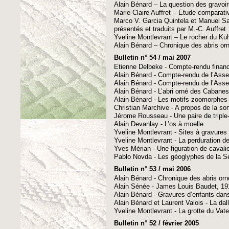
Alain Bénard – La question des gravoi
Marie-Claire Auffret – Etude comparati
Marco V. Garcia Quintela et Manuel Sa
présentés et traduits par M.-C. Auffret
Yveline Montlevrant – Le rocher du Kü
Alain Bénard – Chronique des abris or
Bulletin n° 54 / mai 2007
Etienne Delbeke - Compte-rendu financ
Alain Bénard - Compte-rendu de l’Ass
Alain Bénard - Compte-rendu de l’Ass
Alain Bénard - L’abri orné des Cabanes 
Alain Bénard - Les motifs zoomorphes d
Christian Marchive - A propos de la so
Jérome Rousseau - Une paire de tripl
Alain Devanlay - L’os à moelle
Yveline Montlevrant - Sites à gravures 
Yveline Montlevrant - La perduration
Yves Mérian - Une figuration de cavalie
Pablo Novda - Les géoglyphes de la S
Bulletin n° 53 / mai 2006
Alain Bénard - Chronique des abris or
Alain Sénée - James Louis Baudet, 1
Alain Bénard - Gravures d’enfants dans
Alain Bénard et Laurent Valois - La da
Yveline Montlevrant - La grotte du Vate
Bulletin n° 52 / février 2005