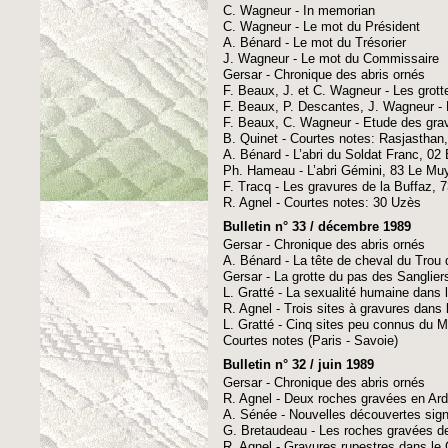
C. Wagneur - In memorian
C. Wagneur - Le mot du Président
A. Bénard - Le mot du Trésorier
J. Wagneur - Le mot du Commissaire
Gersar - Chronique des abris ornés
F. Beaux, J. et C. Wagneur - Les grot
F. Beaux, P. Descantes, J. Wagneur - 
F. Beaux, C. Wagneur - Etude des grav
B. Quinet - Courtes notes: Rasjasthan,
A. Bénard - L’abri du Soldat Franc, 02
Ph. Hameau - L’abri Gémini, 83 Le Mu
F. Tracq - Les gravures de la Buffaz,
R. Agnel - Courtes notes: 30 Uzès
Bulletin n° 33 / décembre 1989
Gersar - Chronique des abris ornés
A. Bénard - La tête de cheval du Trou 
Gersar - La grotte du pas des Sanglier
L. Gratté - La sexualité humaine dans l’
R. Agnel - Trois sites à gravures dans 
L. Gratté - Cinq sites peu connus du M
Courtes notes (Paris - Savoie)
Bulletin n° 32 / juin 1989
Gersar - Chronique des abris ornés
R. Agnel - Deux roches gravées en Ar
A. Sénée - Nouvelles découvertes sig
G. Bretaudeau - Les roches gravées de
R. Agnel - Gravures rupestres dans le