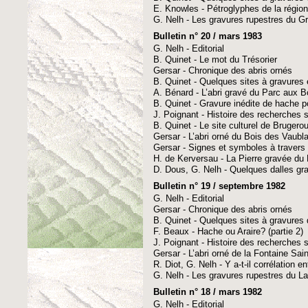
E. Knowles - Pétroglyphes de la région
G. Nelh - Les gravures rupestres du G
Bulletin n° 20 / mars 1983
G. Nelh - Editorial
B. Quinet - Le mot du Trésorier
Gersar - Chronique des abris ornés
B. Quinet - Quelques sites à gravures 
A. Bénard - L’abri gravé du Parc aux 
B. Quinet - Gravure inédite de hache p
J. Poignant - Histoire des recherches su
B. Quinet - Le site culturel de Brugero
Gersar - L’abri orné du Bois des Vaub
Gersar - Signes et symboles à travers 
H. de Kerversau - La Pierre gravée du
D. Dous, G. Nelh - Quelques dalles gr
Bulletin n° 19 / septembre 1982
G. Nelh - Editorial
Gersar - Chronique des abris ornés
B. Quinet - Quelques sites à gravures
F. Beaux - Hache ou Araire? (partie 2)
J. Poignant - Histoire des recherches su
Gersar - L’abri orné de la Fontaine Sai
R. Diot, G. Nelh - Y a-t-il corrélation 
G. Nelh - Les gravures rupestres du L
Bulletin n° 18 / mars 1982
G. Nelh - Editorial