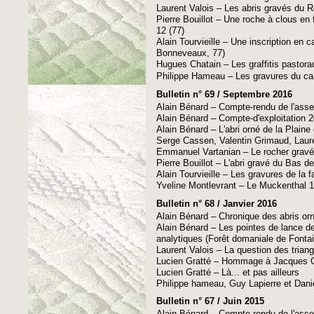
Laurent Valois – Les abris gravés du Ro
Pierre Bouillot – Une roche à clous en
12 (77)
Alain Tourvieille – Une inscription en 
Bonneveaux, 77)
Hugues Chatain – Les graffitis pastora
Philippe Hameau – Les gravures du ca
Bulletin n° 69 / Septembre 2016
Alain Bénard – Compte-rendu de l'ass
Alain Bénard – Compte-d'exploitation 
Alain Bénard – L'abri orné de la Plaine 
Serge Cassen, Valentin Grimaud, Laure
Emmanuel Vartanian – Le rocher gravé 
Pierre Bouillot – L'abri gravé du Bas d
Alain Tourvieille – Les gravures de la fa
Yveline Montlevrant – Le Muckenthal 1
Bulletin n° 68 / Janvier 2016
Alain Bénard – Chronique des abris or
Alain Bénard – Les pointes de lance de
analytiques (Forêt domaniale de Fontai
Laurent Valois – La question des triang
Lucien Gratté – Hommage à Jacques
Lucien Gratté – Là... et pas ailleurs
Philippe hameau, Guy Lapierre et Daniel 
Bulletin n° 67 / Juin 2015
Alain Bénard – Compte-rendu de l'ass