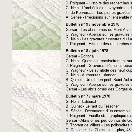
J. Poignant - Histoire des recherches su
G. Nelh - L’archéologie savoyarde en d
H. de Kerversau - Les pierres gravées
A. Sénée - Précisions sur l’ensemble 
Bulletin n° 9 / novembre 1978
Gersar - Les abris ornés du Mont Aive
C. Wagneur - Aperçu sur les gravures
G. Nelh - Les gravures rupestres du La
J. Poignant - Histoire des recherches su
Bulletin n° 8 / juin 1978
Gersar - Editorial
G. Nelh - Questions provisoirement s
J. Poignant - Gravures d’échelles obse
C. Wagneur - Le symbole des neuf cupu
G. Nelh - Autoroutes...danger!
B. Quinet - Un site en péril: Saint-Aub
C. Wagneur - Aperçu sur les gravures 
Gersar - Les abris ornés des Gorges d
Bulletin n° 7 / mars 1978
G. Nelh - Editorial
B. Quinet - Le mot du Trésorier
A. Sénée - Découverte d’un ensemble
J. Poignant - Fouille stratigraphique d
Gersar - Abris ornés peu connus du Go
P. Thorant de Villers - Les polissoires
D. Dennece - La Chaise n’est plus, 4