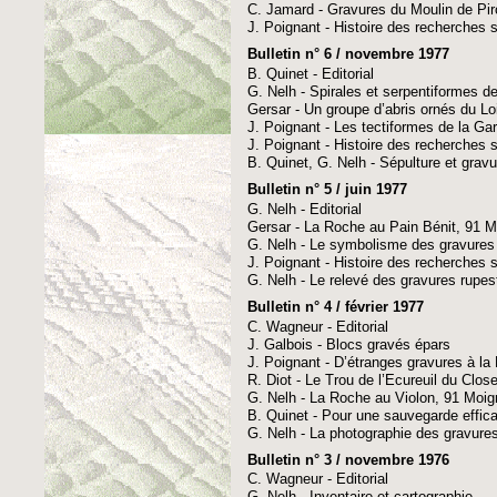
C. Jamard - Gravures du Moulin de Pir
J. Poignant - Histoire des recherches su
Bulletin n° 6 / novembre 1977
B. Quinet - Editorial
G. Nelh - Spirales et serpentiformes d
Gersar - Un groupe d’abris ornés du Loi
J. Poignant - Les tectiformes de la G
J. Poignant - Histoire des recherches su
B. Quinet, G. Nelh - Sépulture et gra
Bulletin n° 5 / juin 1977
G. Nelh - Editorial
Gersar - La Roche au Pain Bénit, 91 Mi
G. Nelh - Le symbolisme des gravures
J. Poignant - Histoire des recherches su
G. Nelh - Le relevé des gravures rupes
Bulletin n° 4 / février 1977
C. Wagneur - Editorial
J. Galbois - Blocs gravés épars
J. Poignant - D’étranges gravures à la 
R. Diot - Le Trou de l’Ecureuil du Cl
G. Nelh - La Roche au Violon, 91 Moig
B. Quinet - Pour une sauvegarde effic
G. Nelh - La photographie des gravure
Bulletin n° 3 / novembre 1976
C. Wagneur - Editorial
G. Nelh - Inventaire et cartographie