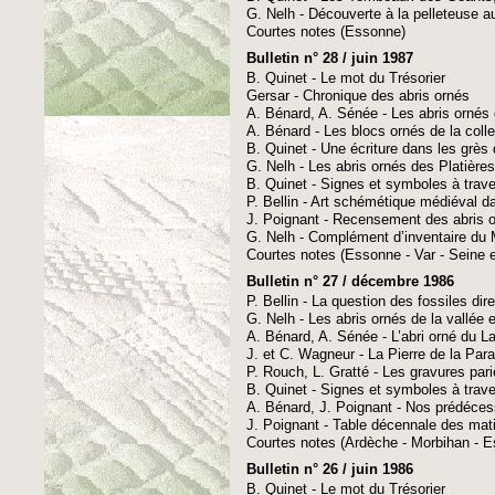
G. Nelh - Découverte à la pelleteuse a
Courtes notes (Essonne)
Bulletin n° 28 / juin 1987
B. Quinet - Le mot du Trésorier
Gersar - Chronique des abris ornés
A. Bénard, A. Sénée - Les abris orné
A. Bénard - Les blocs ornés de la coll
B. Quinet - Une écriture dans les grès 
G. Nelh - Les abris ornés des Platière
B. Quinet - Signes et symboles à trave
P. Bellin - Art schémétique médiéval da
J. Poignant - Recensement des abris o
G. Nelh - Complément d’inventaire du 
Courtes notes (Essonne - Var - Seine 
Bulletin n° 27 / décembre 1986
P. Bellin - La question des fossiles di
G. Nelh - Les abris ornés de la vallée
A. Bénard, A. Sénée - L’abri orné du L
J. et C. Wagneur - La Pierre de la Par
P. Rouch, L. Gratté - Les gravures pari
B. Quinet - Signes et symboles à traver
A. Bénard, J. Poignant - Nos prédéce
J. Poignant - Table décennale des mat
Courtes notes (Ardèche - Morbihan - E
Bulletin n° 26 / juin 1986
B. Quinet - Le mot du Trésorier