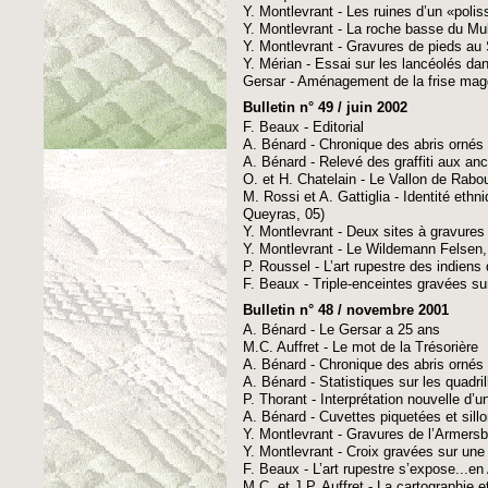
Y. Montlevrant - Les ruines d’un «polis
Y. Montlevrant - La roche basse du Mulo
Y. Montlevrant - Gravures de pieds au
Y. Mérian - Essai sur les lancéolés dan
Gersar - Aménagement de la frise magd
Bulletin n° 49 / juin 2002
F. Beaux - Editorial
A. Bénard - Chronique des abris ornés
A. Bénard - Relevé des graffiti aux anc
O. et H. Chatelain - Le Vallon de Rabo
M. Rossi et A. Gattiglia - Identité eth
Queyras, 05)
Y. Montlevrant - Deux sites à gravures
Y. Montlevrant - Le Wildemann Felsen, 
P. Roussel - L’art rupestre des indien
F. Beaux - Triple-enceintes gravées su
Bulletin n° 48 / novembre 2001
A. Bénard - Le Gersar a 25 ans
M.C. Auffret - Le mot de la Trésorière
A. Bénard - Chronique des abris ornés
A. Bénard - Statistiques sur les quadri
P. Thorant - Interprétation nouvelle d’
A. Bénard - Cuvettes piquetées et sil
Y. Montlevrant - Gravures de l’Armersb
Y. Montlevrant - Croix gravées sur une
F. Beaux - L’art rupestre s’expose...e
M.C. et J.P. Auffret - La cartographie 