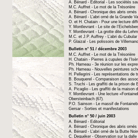
A. Bénard - Editorial - Les sociétés sa
M.C. Auffret - Le mot de la Trésorière
A. Bénard - Chronique des abris ornés
A. Bénard - L’abri orné de la Grande Va
O. et H. Chatain - Pour une lecture d
Y. Montlevrant - Le site de l’Eichelsbe
Y. Montlevrant - La grotte dite du Leh
M.C. et J.P. Auffrey - L’abri du Cubula
P. Glaizal - Les polissoirs de Villemano
Bulletin n° 51 / décembre 2003
M.C. Auffret - Le mot de la Trésorière
H. Chatain - Pierres à cupules de l’Isèr
Ph. Hameau - 3e réunion sur les expre
Ph. Hameau - Nouvelles peintures sch
H. Pellegrini - Les représentations de t
B. Bouquerel - Comparaison des associ
S. Truchi - Les graffiti de la prison de 
A. Picaglio - Les graffiti de la maison 
Y. Montlevrant - Une lecture «Fontain
Obersteinbach (67).
P.O. Sainson - Le massif de Fontaineb
Gersar - Sorties et manifestations
Bulletin n° 50 / juin 2003
A. Bénard - Editorial
A. Bénard - Chronique des abris ornés 
A. Bénard - L’abri orné de la Butte Noi
C. Dequéker - Observation sur la dalle 