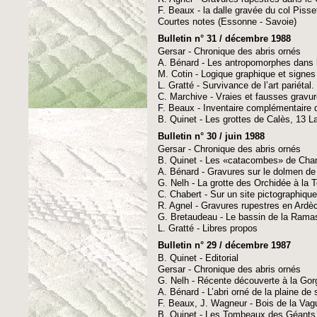
F. Beaux - la dalle gravée du col Pisse
Courtes notes (Essonne - Savoie)
Bulletin n° 31 / décembre 1988
Gersar - Chronique des abris ornés
A. Bénard - Les antropomorphes dans l
M. Cotin - Logique graphique et signes
L. Gratté - Survivance de l’art pariéta
C. Marchive - Vraies et fausses gravur
F. Beaux - Inventaire complémentaire 
B. Quinet - Les grottes de Calès, 13 
Bulletin n° 30 / juin 1988
Gersar - Chronique des abris ornés
B. Quinet - Les «catacombes» de Cham
A. Bénard - Gravures sur le dolmen de 
G. Nelh - La grotte des Orchidée à la
C. Chabert - Sur un site pictographiqu
R. Agnel - Gravures rupestres en Ardè
G. Bretaudeau - Le bassin de la Rama
L. Gratté - Libres propos
Bulletin n° 29 / décembre 1987
B. Quinet - Editorial
Gersar - Chronique des abris ornés
G. Nelh - Récente découverte à la Gor
A. Bénard - L’abri orné de la plaine de
F. Beaux, J. Wagneur - Bois de la Vagu
B. Quinet - Les Tombeaux des Géants