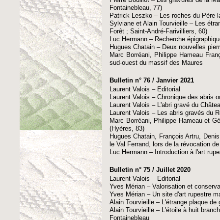
Fontainebleau, 77)
Patrick Leszko – Les roches du Père l
Sylviane et Alain Tourvieille – Les étr
Forêt ; Saint-André-Farivilliers, 60)
Luc Hermann – Recherche épigraphiques
Hugues Chatain – Deux nouvelles pierr
Marc Borréani, Philippe Hameau Franç
sud-ouest du massif des Maures
Bulletin n° 76 / Janvier 2021
Laurent Valois – Editorial
Laurent Valois – Chronique des abris o
Laurent Valois – L'abri gravé du Chât
Laurent Valois – Les abris gravés du 
Marc Borréani, Philippe Hameau et Gé
(Hyères, 83)
Hugues Chatain, François Artru, Denis
le Val Ferrand, lors de la révocation d
Luc Hermann – Introduction à l'art rup
Bulletin n° 75 / Juillet 2020
Laurent Valois – Editorial
Yves Mérian – Valorisation et conservati
Yves Mérian – Un site d'art rupestre m
Alain Tourvieille – L'étrange plaque d
Alain Tourvieille – L'étoile à huit bra
Fontainebleau