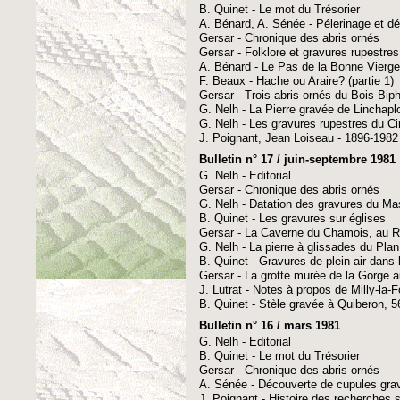
B. Quinet - Le mot du Trésorier
A. Bénard, A. Sénée - Pélerinage et d
Gersar - Chronique des abris ornés
Gersar - Folklore et gravures rupestres
A. Bénard - Le Pas de la Bonne Vierg
F. Beaux - Hache ou Araire? (partie 1)
Gersar - Trois abris ornés du Bois Bi
G. Nelh - La Pierre gravée de Linchaplo
G. Nelh - Les gravures rupestres du C
J. Poignant, Jean Loiseau - 1896-1982
Bulletin n° 17 / juin-septembre 1981
G. Nelh - Editorial
Gersar - Chronique des abris ornés
G. Nelh - Datation des gravures du Ma
B. Quinet - Les gravures sur églises
Gersar - La Caverne du Chamois, au Ro
G. Nelh - La pierre à glissades du Pl
B. Quinet - Gravures de plein air dans 
Gersar - La grotte murée de la Gorge 
J. Lutrat - Notes à propos de Milly-la-F
B. Quinet - Stèle gravée à Quiberon, 
Bulletin n° 16 / mars 1981
G. Nelh - Editorial
B. Quinet - Le mot du Trésorier
Gersar - Chronique des abris ornés
A. Sénée - Découverte de cupules gra
J. Poignant - Histoire des recherches su