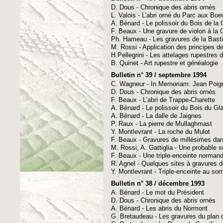
D. Dous - Chronique des abris ornés
L. Valois - L’abri orné du Parc aux Boe
A. Bénard - Le polissoir du Bois de la
F. Beaux - Une gravure de violon à la C
Ph. Hameau - Les gravures de la Bast
M. Rossi - Application des principes d
H.Pellegrini - Les attelages rupestres
B. Quinet - Art rupestre et généalogie
Bulletin n° 39 / septembre 1994
C. Wagneur - In Memoriam: Jean Poig
D. Dous - Chronique des abris ornés
F. Beaux - L’abri de Trappe-Charette
A. Bénard - Le polissoir du Bois du Gl
A. Bénard - La dalle de Jaignes
P. Raux - La pierre de Mullaghmast
Y. Montlevrant - La roche du Mulot
F. Beaux - Gravures de millésimes da
M. Rossi, A. Gattiglia - Une probable 
F. Beaux - Une triple-enceinte norman
R. Agnel - Quelques sites à gravures d
Y. Montlevrant - Triple-enceinte au s
Bulletin n° 38 / décembre 1993
A. Bénard - Le mot du Président
D. Dous - Chronique des abris ornés
A. Bénard - Les abris du Normont
G. Bretaudeau - Les gravures du plan 