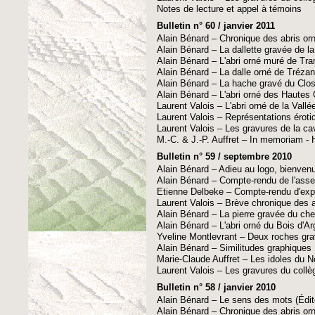
Notes de lecture et appel à témoins
Bulletin n° 60 / janvier 2011
Alain Bénard – Chronique des abris or
Alain Bénard – La dallette gravée de la
Alain Bénard – L'abri orné muré de Tra
Alain Bénard – La dalle orné de Tréza
Alain Bénard – La hache gravé du Clo
Alain Bénard – L'abri orné des Haute
Laurent Valois – L'abri orné de la Vall
Laurent Valois – Représentations éroti
Laurent Valois – Les gravures de la ca
M.-C. & J.-P. Auffret – In memoriam
Bulletin n° 59 / septembre 2010
Alain Bénard – Adieu au logo, bienvenue
Alain Bénard – Compte-rendu de l'ass
Etienne Delbeke – Compte-rendu d'expl
Laurent Valois – Brève chronique des ab
Alain Bénard – La pierre gravée du che
Alain Bénard – L'abri orné du Bois d'Ar
Yveline Montlevrant – Deux roches gra
Alain Bénard – Similitudes graphiques
Marie-Claude Auffret – Les idoles du 
Laurent Valois – Les gravures du collè
Bulletin n° 58 / janvier 2010
Alain Bénard – Le sens des mots (Édito
Alain Bénard – Chronique des abris or