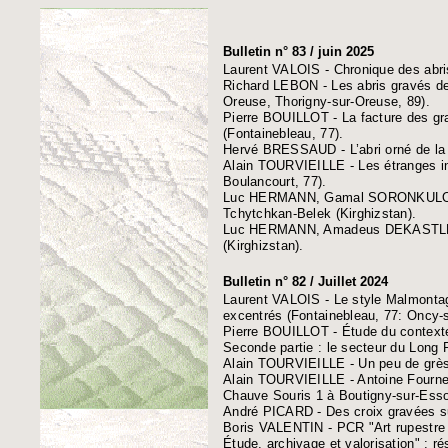
Bulletin n° 83 / juin 2025
Laurent VALOIS - Chronique des abri
Richard LEBON - Les abris gravés de 
Oreuse, Thorigny-sur-Oreuse, 89).
Pierre BOUILLOT - La facture des gr
(Fontainebleau, 77).
Hervé BRESSAUD - L’abri orné de la P
Alain TOURVIEILLE - Les étranges ins
Boulancourt, 77).
Luc HERMANN, Gamal SORONKULOV e
Tchytchkan-Belek (Kirghizstan).
Luc HERMANN, Amadeus DEKASTLE et
(Kirghizstan).
Bulletin n° 82 / Juillet 2024
Laurent VALOIS - Le style Malmontag
excentrés (Fontainebleau, 77: Oncy-s
Pierre BOUILLOT - Étude du context
Seconde partie : le secteur du Long 
Alain TOURVIEILLE - Un peu de grès 
Alain TOURVIEILLE - Antoine Fournelle
Chauve Souris 1 à Boutigny-sur-Esso
André PICARD - Des croix gravées sur
Boris VALENTIN - PCR "Art rupestre 
Étude, archivage et valorisation" : r