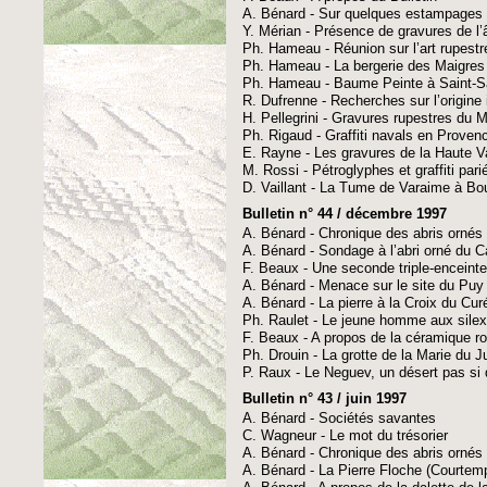
A. Bénard - Sur quelques estampages 
Y. Mérian - Présence de gravures de l’
Ph. Hameau - Réunion sur l’art rupestre
Ph. Hameau - La bergerie des Maigres 
Ph. Hameau - Baume Peinte à Saint-Sat
R. Dufrenne - Recherches sur l’origin
H. Pellegrini - Gravures rupestres du 
Ph. Rigaud - Graffiti navals en Proven
E. Rayne - Les gravures de la Haute Va
M. Rossi - Pétroglyphes et graffiti par
D. Vaillant - La Tume de Varaime à Bou
Bulletin n° 44 / décembre 1997
A. Bénard - Chronique des abris ornés
A. Bénard - Sondage à l’abri orné du Cav
F. Beaux - Une seconde triple-enceint
A. Bénard - Menace sur le site du Puy
A. Bénard - La pierre à la Croix du Cur
Ph. Raulet - Le jeune homme aux silex, l
F. Beaux - A propos de la céramique ro
Ph. Drouin - La grotte de la Marie du 
P. Raux - Le Neguev, un désert pas si d
Bulletin n° 43 / juin 1997
A. Bénard - Sociétés savantes
C. Wagneur - Le mot du trésorier
A. Bénard - Chronique des abris ornés
A. Bénard - La Pierre Floche (Courtemp