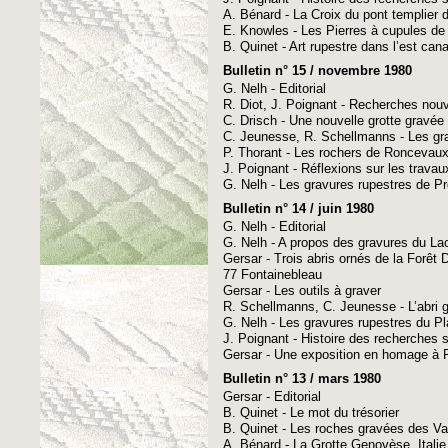
A. Bénard - La Croix du pont templier
E. Knowles - Les Pierres à cupules de
B. Quinet - Art rupestre dans l’est can
Bulletin n° 15 / novembre 1980
G. Nelh - Editorial
R. Diot, J. Poignant - Recherches nouv
C. Drisch - Une nouvelle grotte gravée
C. Jeunesse, R. Schellmanns - Les g
P. Thorant - Les rochers de Roncevaux
J. Poignant - Réflexions sur les trava
G. Nelh - Les gravures rupestres de Pr
Bulletin n° 14 / juin 1980
G. Nelh - Editorial
G. Nelh - A propos des gravures du Lac
Gersar - Trois abris ornés de la Forê
77 Fontainebleau
Gersar - Les outils à graver
R. Schellmanns, C. Jeunesse - L’abri 
G. Nelh - Les gravures rupestres du Pla
J. Poignant - Histoire des recherches su
Gersar - Une exposition en homage à 
Bulletin n° 13 / mars 1980
Gersar - Editorial
B. Quinet - Le mot du trésorier
B. Quinet - Les roches gravées des Va
A. Bénard - La Grotte Genovèse, Italie