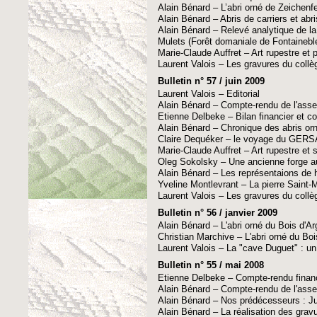
Alain Bénard – L’abri orné de Zeichen
Alain Bénard – Abris de carriers et abr
Alain Bénard – Relevé analytique de la
Mulets (Forêt domaniale de Fontainebl
Marie-Claude Auffret – Art rupestre et
Laurent Valois – Les gravures du collè
Bulletin n° 57 / juin 2009
Laurent Valois – Editorial
Alain Bénard – Compte-rendu de l'asse
Etienne Delbeke – Bilan financier et c
Alain Bénard – Chronique des abris or
Claire Dequéker – le voyage du GERSA
Marie-Claude Auffret – Art rupestre et
Oleg Sokolsky – Une ancienne forge au
Alain Bénard – Les représentaions de 
Yveline Montlevrant – La pierre Saint-
Laurent Valois – Les gravures du collè
Bulletin n° 56 / janvier 2009
Alain Bénard – L'abri orné du Bois d'Arg
Christian Marchive
–
L'abri orné du Boi
Laurent Valois – La "cave Duguet" : un 
Bulletin n° 55 / mai 2008
Etienne Delbeke – Compte-rendu finan
Alain Bénard – Compte-rendu de l'asse
Alain Bénard – Nos prédécesseurs : Ju
Alain Bénard – La réalisation des gravu