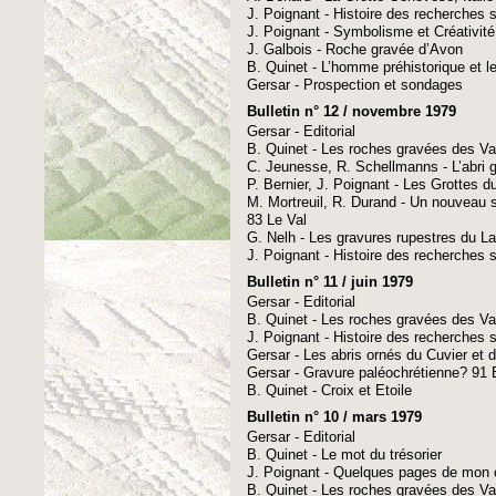
J. Poignant - Histoire des recherches su
J. Poignant - Symbolisme et Créativité
J. Galbois - Roche gravée d’Avon
B. Quinet - L’homme préhistorique et le
Gersar - Prospection et sondages
Bulletin n° 12 / novembre 1979
Gersar - Editorial
B. Quinet - Les roches gravées des Va
C. Jeunesse, R. Schellmanns - L’abri 
P. Bernier, J. Poignant - Les Grottes 
M. Mortreuil, R. Durand - Un nouveau s
83 Le Val
G. Nelh - Les gravures rupestres du La
J. Poignant - Histoire des recherches su
Bulletin n° 11 / juin 1979
Gersar - Editorial
B. Quinet - Les roches gravées des Va
J. Poignant - Histoire des recherches su
Gersar - Les abris ornés du Cuvier et
Gersar - Gravure paléochrétienne? 9
B. Quinet - Croix et Etoile
Bulletin n° 10 / mars 1979
Gersar - Editorial
B. Quinet - Le mot du trésorier
J. Poignant - Quelques pages de mon 
B. Quinet - Les roches gravées des Va