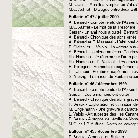
M. Cianci - Marelles simples en Val d’A
M.C. Auffret - Dialogue entre deux an
Bulletin n° 47 / juillet 2000
A. Bénard - Compte rendu de l’Assem
M.C. Auffret - Le mot de la Trésorière
Gersar - Un ami nous a quitté: Bernard
A. Bénard - Chronique des abris ornés
A. Bénard et F. Mazereel - L’abri orné 
P. Glaizal et L. Valois - La «grotte au
A. Bénard - La pierre ornée du Coudray 
Ph. Hameau - 2e réunion sur l’art rupes
Ph. Hameau et D. Vaillant - Les gravur
H. Pellegrini - Archéologie expérimenta
H. Tahraoui - Peintures expérimentales
S. Vierzig - Le massif de Fontainebleau 
Bulletin n° 46 / décembre 1999
A. Bénard - Compte rendu de l’Assem
Gersar - Des amis nous ont quitté
A. Bénard - Chronique des abris gravé
F. Beaux - Exploitation et utilisation 
M. Engelmann - Une gravure à caractèr
L. Valois - Art rupestre des Iles Canari
F. Beaux - A propos de l’étoile de Nor
M.C. et J.P. Auffret - Notes de voyage
Bulletin n° 45 / décembre 1998
F. Beaux - A propos du Bulletin