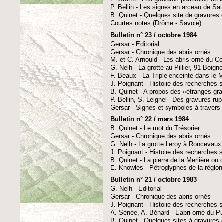
P. Bellin - Les signes en arceau de Sain
B. Quinet - Quelques site de gravures 
Courtes notes (Drôme - Savoie)
Bulletin n° 23 / octobre 1984
Gersar - Editorial
Gersar - Chronique des abris ornés
M. et C. Arnould - Les abris orné du 
G. Nelh - La grotte au Pillier, 91 Boigne
F. Beaux - La Triple-enceinte dans le 
J. Poignant - Histoire des recherches su
B. Quinet - A propos des «étranges gr
P. Bellin, S. Leignel - Des gravures ru
Gersar - Signes et symboles à travers 
Bulletin n° 22 / mars 1984
B. Quinet - Le mot du Trésorier
Gersar - Chronique des abris ornés
G. Nelh - La grotte Leroy à Roncevaux
J. Poignant - Histoire des recherches su
B. Quinet - La pierre de la Merlière ou
E. Knowles - Pétroglyphes de la région
Bulletin n° 21 / octobre 1983
G. Nelh - Editorial
Gersar - Chronique des abris ornés
J. Poignant - Histoire des recherches su
A. Sénée, A. Bénard - L’abri orné du 
B. Quinet - Quelques sites à gravures 