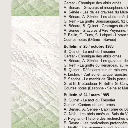
Gersar - Chronique des abris ornés
A. Bénard - Gravures et inscriptions d
A. Sénée - Les dalles gravées du Mus
A. Bénard, A. Sénée - Les abris orné d
G. Nelh - La grotte Boussaingault, 91 B
A. Bénard, B. Quinet - Grattages rituel
A. Sénée - Gravures d’Aire Peyronne, 
P. Bellin, G. Cuny, S. Leignel - L’oran
Courtes notes (Drôme - Savoie)
Bulletin n° 25 / octobre 1985
B. Quinet - Le mot du Trésorier
Gersar - Chronique des abris ornés
A. Bénard, A. Sénée - Les gravures de
G. Nelh - La grotte du Renardeau au 
B. Quinet - Réflexions sur les rainure
F. Leclerc - L’art schématique rupest
P. Sandoz - Le menhir de Rhuis porte
G. et B. Bretaudeau, P. Bellin, G. Cuny 
Courtes notes (Essonne - Seine et Mar
Bulletin n° 24 / mars 1985
B. Quinet - Le mot du Trésorier
Gersar - Carriers et abris ornés
A. Bénard, A. Sénée - L’abri orné du B
G. Nelh - Les abris ornés du Bois du 
J. Poignant - Histoire des recherches su
E. Rayne - Les motivations profondéme
L. Gratté - Les gravures pariétales de 