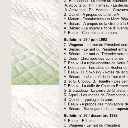
G. Bretaudeau - La Pierre du Sacrifice 
‘A. Acovitsioti, Ph. Hameau - La décor
‘A. Acovitsioti, Ph. Hameau - Gravures
B. Quinet - A propos de la lettre A
Y. Merian - Fontainebleau et Mont Bégo
A. Bénard - A propos de la Grotte à la 
A. Bénard - La nouvelle fiche d’inven
F. Beaux - Conseils aux auteurs
Bulletin n° 37 / juin 1993
C. Wagneur - Le mot du Président sort
A. Bénard - Le mot du Président entra
A. Bénard - Le mot du Trésorier sortan
D. Dous - Chronique des abris ornés
F. Beaux - La triple-enceinte de Notre
P. Descantes - Les abris du Rocher de 
F. Beaux, O. Sokolsky - Notes de lect
A. Bénard - L’abri orné de la Tour à Mo
B. et G. Choppy, B. Houette - Des pei
F. Beaux - La dalle de Couesta Embre
G. Bretaudeau - La pierre de Chatelam
R. Agnel - Les roches de Chamborigau
B. Quinet - Typologie: la croix
F. Beaux - A propos des motivations d
A. Bénard - Sauvegarde de l’art rupest
Bulletin n° 36 / décembre 1992
F. Beaux - Editorial
C. Wagneur - Le mot du Président