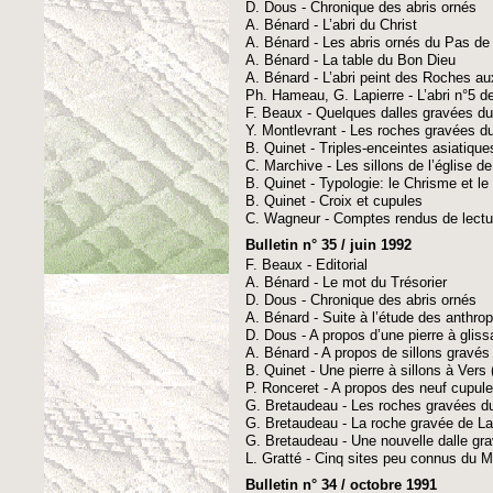
D. Dous - Chronique des abris ornés
A. Bénard - L’abri du Christ
A. Bénard - Les abris ornés du Pas de 
A. Bénard - La table du Bon Dieu
A. Bénard - L’abri peint des Roches 
Ph. Hameau, G. Lapierre - L’abri n°5 d
F. Beaux - Quelques dalles gravées d
Y. Montlevrant - Les roches gravées d
B. Quinet - Triples-enceintes asiatique
C. Marchive - Les sillons de l’église d
B. Quinet - Typologie: le Chrisme et l
B. Quinet - Croix et cupules
C. Wagneur - Comptes rendus de lectu
Bulletin n° 35 / juin 1992
F. Beaux - Editorial
A. Bénard - Le mot du Trésorier
D. Dous - Chronique des abris ornés
A. Bénard - Suite à l’étude des anthro
D. Dous - A propos d’une pierre à glis
A. Bénard - A propos de sillons gravés
B. Quinet - Une pierre à sillons à Vers 
P. Ronceret - A propos des neuf cupul
G. Bretaudeau - Les roches gravées d
G. Bretaudeau - La roche gravée de L
G. Bretaudeau - Une nouvelle dalle gr
L. Gratté - Cinq sites peu connus du M
Bulletin n° 34 / octobre 1991