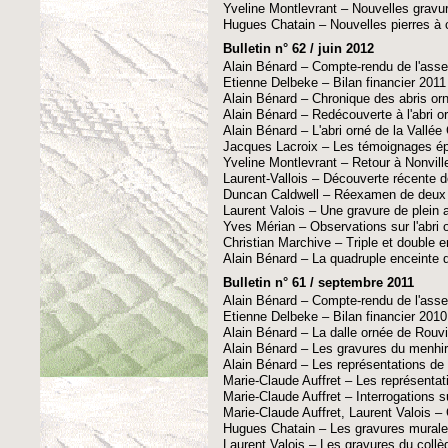
Yveline Montlevrant – Nouvelles gravur
Hugues Chatain – Nouvelles pierres à 
Bulletin n° 62 / juin 2012
Alain Bénard – Compte-rendu de l'ass
Etienne Delbeke – Bilan financier 2011
Alain Bénard – Chronique des abris or
Alain Bénard – Redécouverte à l'abri o
Alain Bénard – L'abri orné de la Vallé
Jacques Lacroix – Les témoignages ép
Yveline Montlevrant – Retour à Nonvill
Laurent-Vallois – Découverte récente d
Duncan Caldwell – Réexamen de deux si
Laurent Valois – Une gravure de plein a
Yves Mérian – Observations sur l'abri 
Christian Marchive – Triple et double e
Alain Bénard – La quadruple enceinte d
Bulletin n° 61 / septembre 2011
Alain Bénard – Compte-rendu de l'ass
Etienne Delbeke – Bilan financier 2010
Alain Bénard – La dalle ornée de Rouvi
Alain Bénard – Les gravures du menhir 
Alain Bénard – Les représentations de 
Marie-Claude Auffret – Les représentat
Marie-Claude Auffret – Interrogations s
Marie-Claude Auffret, Laurent Valois –
Hugues Chatain – Les gravures murale
Laurent Valois – Les gravures du collè