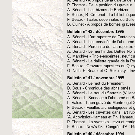
A. Bénard - A propos de la dalette de l
P. Thorant - De la position du graveur
A. Bénard - Les bizons de Barbizon
F. Beaux, R. Cretenet - La bibliothèqu
F. Beaux - Tables décennales du Bulle
B. Quinet - A propos de bornes gravées
Bulletin n° 42 / décembre 1996
A. Bénard - L’art rupestre de Fontaine
A. Bénard - Les cervidés de l’abri orn
A. Bénard - Pérennité de l’art rupestre
A. Bénard - Le menhir des Buttes Noir
C. Marchive - Triple-enceintes, neuf c
A. Bénard - La dallette gravée de la Roc
F. Beaux - Gravures rupestres du Quey
G. Nelh, F. Beaux et O. Sokolsky - Inv
Bulletin n° 41 / novembre 1995
A. Bénard - Le mot du Président
D. Dous - Chronique des abris ornés
A. Bénard - Le trou du Sarrazin (Ville
A. Bénard - Sondage à l’abri orné du 
L. Valois - L’abri gravé du Montrouget 3
F. Beaux - Fouilles archéologiques et 
A. Bénard - Les cuvettes dans l’art ru
‘A. Acovitsioti-Hameau et Ph. Hameau -
P. Thorant - La svastika...revu et corri
F. Beaux - New’s 95 - Congrès d’Art R
Bulletin n° 40 / décembre 1994