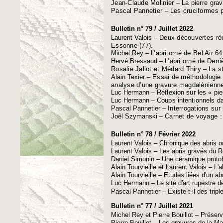
Jean-Claude Molinier
–
La pierre gra
Pascal Pannetier
–
Les cruciformes pa
Bulletin n° 79 / Juillet 2022
Laurent Valois –
Deux découvertes réc
Essonne (77).
Michel Rey –
L’abri orné de Bel Air 64
Hervé Bressaud –
L’abri orné de Derri
Rosalie Jallot et Médard Thiry
–
La s
Alain Texier –
Essai de méthodologie 
analyse d’une gravure magdalénienn
Luc Hermann –
Réflexion sur les « pi
Luc Hermann –
Coups intentionnels da
Pascal Pannetier –
Interrogations sur
Joêl Szymanski –
Carnet de voyage : 
Bulletin n° 78 / Février 2022
Laurent Valois – Chronique des abris o
Laurent Valois – Les abris gravés du R
Daniel Simonin – Une céramique protoh
Alain Tourvieille et Laurent Valois – L
Alain Tourvieille – Etudes liées d'un abr
Luc Hermann – Le site d'art rupestre d
Pascal Pannetier – Existe-t-il des trip
Bulletin n° 77 / Juillet 2021
Michel Rey et Pierre Bouillot – Préserv
Pierre Bouillot – Les gravures de la 