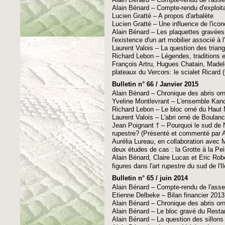
Alain Bénard – Compte-rendu d'exploit
Lucien Gratté – A propos d'arbalète
Lucien Gratté – Une influence de l'icon
Alain Bénard – Les plaquettes gravées e
l'existence d'un art mobilier associé à l
Laurent Valois – La question des triang
Richard Lebon – Légendes, traditions et 
François Artru, Hugues Chatain, Madele
plateaux du Vercors: le scialet Ricard (
Bulletin n° 66 / Janvier 2015
Alain Bénard – Chronique des abris or
Yveline Montlevrant – L'ensemble Kand
Richard Lebon – Le bloc orné du Haut 
Laurent Valois – L'abri orné de Boulanc
Jean Poignant † – Pourquoi le sud de Ne
rupestre? (Présenté et commenté par A
Aurélia Lureau, en collaboration avec
deux études de cas : la Grotte à la Pe
Alain Bénard, Claire Lucas et Eric Robe
figures dans l'art rupestre du sud de l'
Bulletin n° 65 / juin 2014
Alain Bénard – Compte-rendu de l'ass
Etienne Delbeke – Bilan financier 2013
Alain Bénard – Chronique des abris or
Alain Bénard – Le bloc gravé du Resta
Alain Bénard – La question des sillon