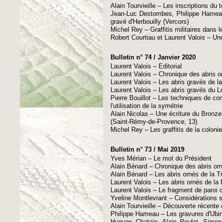
Alain Tourvieille – Les inscriptions du
Jean-Luc Destombes, Philippe Hameau
gravé d'Herbouilly (Vercors)
Michel Rey – Graffitis militaires dans 
Robert Courtiau et Laurent Valois – U
Bulletin n° 74 / Janvier 2020
Laurent Valois – Editorial
Laurent Valois – Chronique des abris o
Laurent Valois – Les abris gravés de l
Laurent Valois – Les abris gravés du L
Pierre Bouillot – Les techniques de c
l'utilisation de la symétrie
Alain Nicolas – Une écriture du Bron
(Saint-Rémy-de-Provence, 13)
Michel Rey – Les graffitis de la colon
Bulletin n° 73 / Mai 2019
Yves Mérian – Le mot du Président
Alain Bénard – Chronique des abris or
Alain Bénard – Les abris ornés de la T
Laurent Valois – Les abris ornés de la
Laurent Valois – Le fragment de paroi 
Yveline Montlevrant – Considérations s
Alain Tourvieille – Découverte récente 
Philippe Hameau – Les gravures d'Ubi
Hugues Chatain, Alain Poulet, Simon