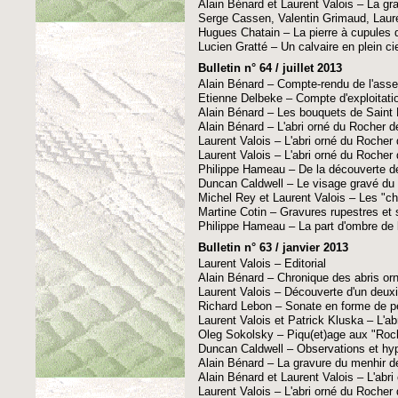
Alain Bénard et Laurent Valois – La gr
Serge Cassen, Valentin Grimaud, Laure
Hugues Chatain – La pierre à cupules d
Lucien Gratté – Un calvaire en plein ci
Bulletin n° 64 / juillet 2013
Alain Bénard – Compte-rendu de l'ass
Etienne Delbeke – Compte d'exploitati
Alain Bénard – Les bouquets de Saint 
Alain Bénard – L'abri orné du Rocher d
Laurent Valois – L'abri orné du Rocher
Laurent Valois – L'abri orné du Rocher
Philippe Hameau – De la découverte de
Duncan Caldwell – Le visage gravé du 
Michel Rey et Laurent Valois – Les "c
Martine Cotin – Gravures rupestres et 
Philippe Hameau – La part d'ombre de l'
Bulletin n° 63 / janvier 2013
Laurent Valois – Editorial
Alain Bénard – Chronique des abris or
Laurent Valois – Découverte d'un deux
Richard Lebon – Sonate en forme de p
Laurent Valois et Patrick Kluska – L'abr
Oleg Sokolsky – Piqu(et)age aux "Roche
Duncan Caldwell – Observations et hypo
Alain Bénard – La gravure du menhir de
Alain Bénard et Laurent Valois – L'abr
Laurent Valois – L'abri orné du Roche