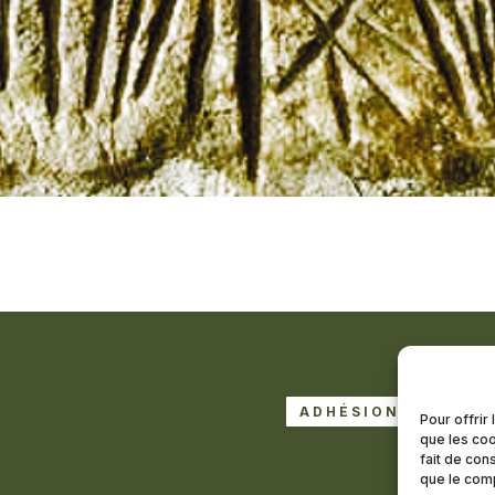
ADHÉSION À LA LE
Pour offrir
que les coo
DEVENI
fait de con
que le comp