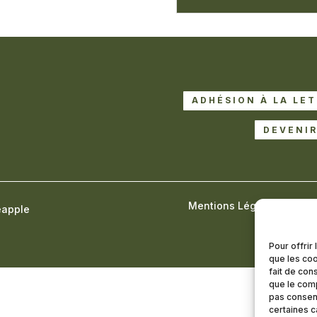
ADHÉSION À LA LE
DEVENI
Mentions Légales
Cond
eapple
Pour offrir
que les coo
fait de con
que le comp
pas consent
certaines c