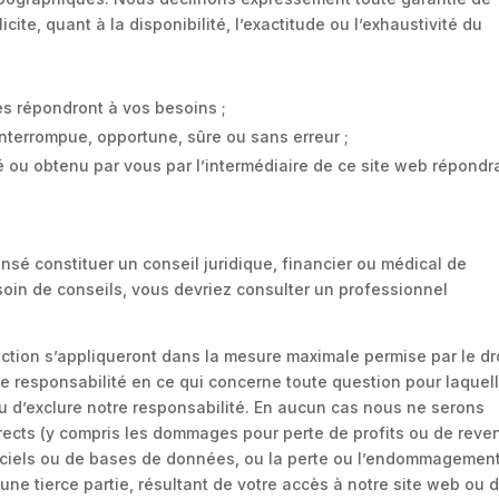
ite, quant à la disponibilité, l’exactitude ou l’exhaustivité du
es répondront à vos besoins ;
nterrompue, opportune, sûre ou sans erreur ;
té ou obtenu par vous par l’intermédiaire de ce site web répondr
ensé constituer un conseil juridique, financier ou médical de
soin de conseils, vous devriez consulter un professionnel
ection s’appliqueront dans la mesure maximale permise par le dr
tre responsabilité en ce qui concerne toute question pour laquell
r ou d’exclure notre responsabilité. En aucun cas nous ne serons
ects (y compris les dommages pour perte de profits ou de reve
giciels ou de bases de données, ou la perte ou l’endommagemen
ne tierce partie, résultant de votre accès à notre site web ou 