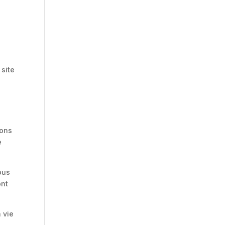
a
 site
ions
e
ous
ont
 vie