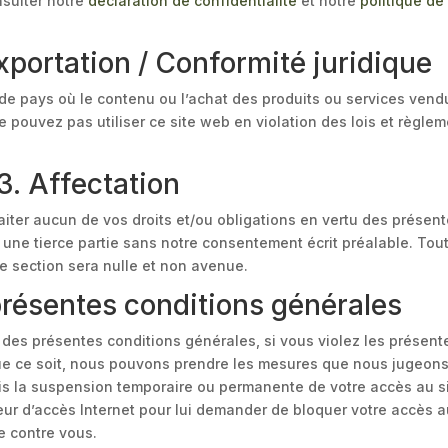
nsulter notre
déclaration de confidentialité
et notre
politique de
exportation / Conformité juridique
ou de pays où le contenu ou l’achat des produits ou services vend
 ne pouvez pas utiliser ce site web en violation des lois et règle
3. Affectation
aiter aucun de vos droits et/ou obligations en vertu des présen
à une tierce partie sans notre consentement écrit préalable. Tou
e section sera nulle et non avenue.
 présentes conditions générales
 des présentes conditions générales, si vous violez les présent
ue ce soit, nous pouvons prendre les mesures que nous jugeon
pris la suspension temporaire ou permanente de votre accès au s
eur d’accès Internet pour lui demander de bloquer votre accès 
e contre vous.