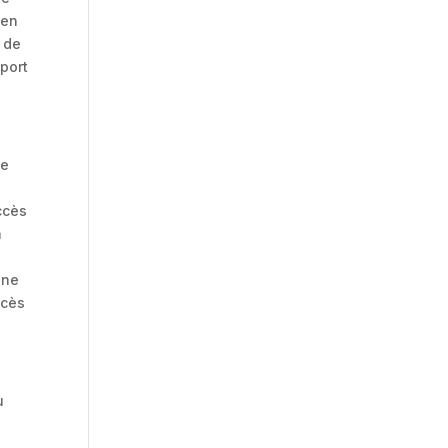
 en
e de
pport
de
ccès
à
 ne
ccès
u