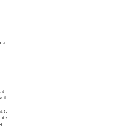
a à
oit
e il
nus,
t de
de