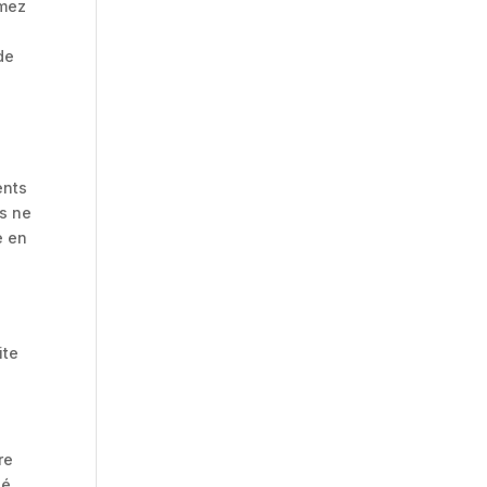
umez
de
ents
us ne
e en
ite
re
né