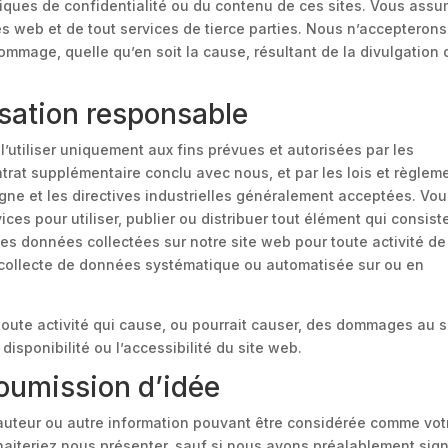
ques de confidentialité ou du contenu de ces sites. Vous ass
ites web et de tout services de tierce parties. Nous n’accepterons
mmage, quelle qu’en soit la cause, résultant de la divulgation 
lisation responsable
l’utiliser uniquement aux fins prévues et autorisées par les
trat supplémentaire conclu avec nous, et par les lois et règlem
ligne et les directives industrielles généralement acceptées. Vo
ices pour utiliser, publier ou distribuer tout élément qui consist
er les données collectées sur notre site web pour toute activité de
e collecte de données systématique ou automatisée sur ou en
 toute activité qui cause, ou pourrait causer, des dommages au s
disponibilité ou l’accessibilité du site web.
oumission d’idée
auteur ou autre information pouvant être considérée comme vot
uhaiteriez nous présenter, sauf si nous avons préalablement sig