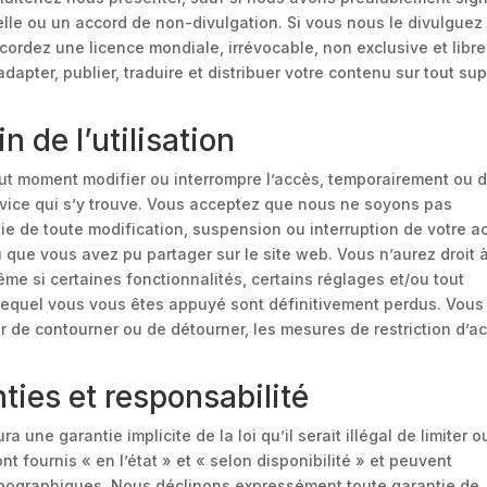
elle ou un accord de non-divulgation. Si vous nous le divulguez
ccordez une licence mondiale, irrévocable, non exclusive et libr
adapter, publier, traduire et distribuer votre contenu sur tout su
in de l’utilisation
out moment modifier ou interrompre l’accès, temporairement ou 
rvice qui s’y trouve. Vous acceptez que nous ne soyons pas
ie de toute modification, suspension ou interruption de votre a
u que vous avez pu partager sur le site web. Vous n’aurez droit 
 si certaines fonctionnalités, certains réglages et/ou tout
lequel vous vous êtes appuyé sont définitivement perdus. Vous
r de contourner ou de détourner, les mesures de restriction d’a
ties et responsabilité
a une garantie implicite de la loi qu’il serait illégal de limiter o
nt fournis « en l’état » et « selon disponibilité » et peuvent
typographiques. Nous déclinons expressément toute garantie de