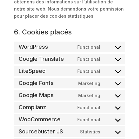
obtenons des informations sur l’utilisation de
notre site web. Nous demandons votre permission
pour placer des cookies statistiques.
6. Cookies placés
WordPress
Functional
Consent
to
Google Translate
Functional
Consent
service
to
LiteSpeed
Functional
wordpress
Consent
service
to
Google Fonts
Marketing
google-
Consent
service
translate
to
Google Maps
Marketing
litespeed
Consent
service
to
Complianz
Functional
google-
Consent
service
fonts
to
WooCommerce
Functional
google-
Consent
service
maps
to
Sourcebuster JS
Statistics
complianz
Consent
service