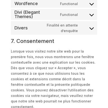
to
Wordfence
Functional
woocommerce
Consent
service
Divi (Elegant
to
sourcebuster-
Functional
Themes)
Consent
service
js
to
wordfence
Finalité en attente
Divers
service
Consent
d’enquête
divi-
to
(elegant-
7. Consentement
service
themes)
divers
Lorsque vous visitez notre site web pour la
première fois, nous vous montrerons une fenêtre
contextuelle avec une explication sur les cookies.
Dès que vous cliquez sur « Accepter », vous
consentez à ce que nous utilisions tous les
cookies et extensions comme décrit dans la
fenêtre contextuelle et la présente politiquede
cookies. Vous pouvez désactiver l’utilisation des
cookies via votre navigateur, mais veuillez noter
que notre site web pourrait ne plus fonctionner
correctement.