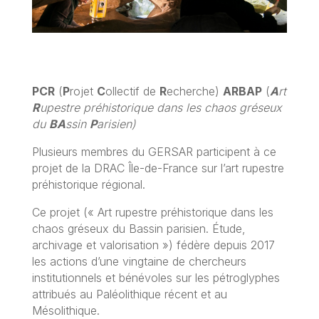
PCR
(
P
rojet
C
ollectif de
R
echerche)
ARBAP
(
A
rt
R
upestre préhistorique dans les chaos gréseux
du
BA
ssin
P
arisien)
Plusieurs membres du GERSAR participent à ce
projet de la DRAC Île-de-France sur l’art rupestre
préhistorique régional.
Ce projet (« Art rupestre préhistorique dans les
chaos gréseux du Bassin parisien. Étude,
archivage et valorisation ») fédère depuis 2017
les actions d’une vingtaine de chercheurs
institutionnels et bénévoles sur les pétroglyphes
attribués au Paléolithique récent et au
Mésolithique.