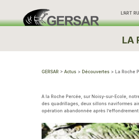
L’ART R
LA 
GERSAR
>
Actus
>
Découvertes
>
La Roche P
A la Roche Percée, sur Noisy-sur-Ecole, not
des quadrillages, deux sillons naviformes ain
opération abandonnée après l’effondrement d