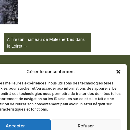
A Trézan, hameau de Malesherbes dans
le Loiret
Gérer le consentement
TTRE D’INFORMATION
 les meilleures expériences, nous utilisons des technologies telles
kies pour stocker et/ou accéder aux informations des appareils. Le
R MEMBRE
sentir à ces technologies nous permettra de traiter des données telles
ortement de navigation ou les ID uniques sur ce site. Le fait de ne
ir ou de retirer son consentement peut avoir un effet négatif sur
aractéristiques et fonctions.
itions générales
Politique de cookies (UE)
Accepter
Refuser