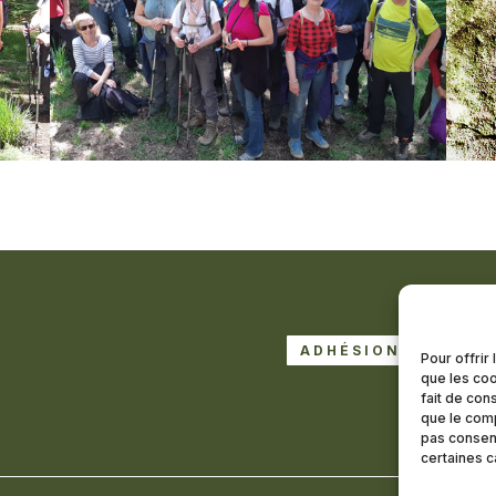
ADHÉSION À LA LE
Pour offrir
que les coo
DEVENI
fait de con
que le comp
pas consent
certaines c