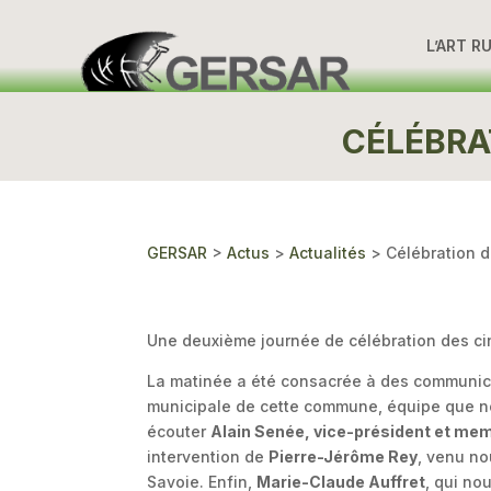
L’ART R
CÉLÉBRA
GERSAR
>
Actus
>
Actualités
>
Célébration d
Une deuxième journée de célébration des cin
La matinée a été consacrée à des communicat
municipale de cette commune, équipe que nou
écouter
Alain Senée, vice-président et me
intervention de
Pierre-Jérôme Rey
, venu no
Savoie. Enfin,
Marie-Claude Auffret
, qui no