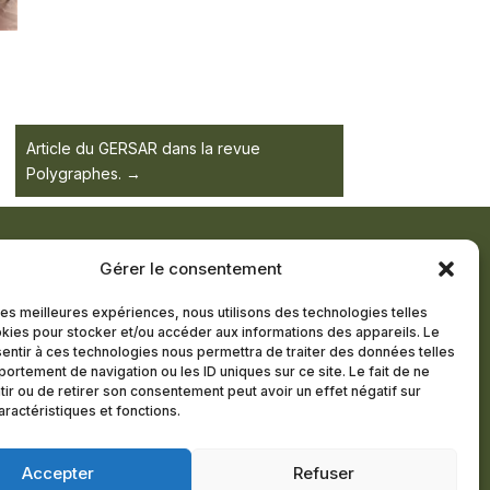
Article du GERSAR dans la revue
Polygraphes.
Gérer le consentement
TTRE D’INFORMATION
 les meilleures expériences, nous utilisons des technologies telles
kies pour stocker et/ou accéder aux informations des appareils. Le
R MEMBRE
sentir à ces technologies nous permettra de traiter des données telles
ortement de navigation ou les ID uniques sur ce site. Le fait de ne
ir ou de retirer son consentement peut avoir un effet négatif sur
aractéristiques et fonctions.
itions générales
Politique de cookies (UE)
Accepter
Refuser