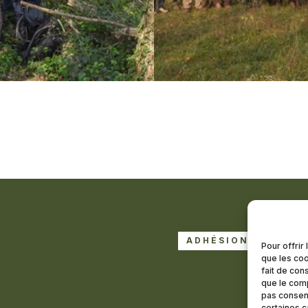
ADHÉSION À LA LE
Pour offrir
que les coo
DEVENI
fait de con
que le comp
pas consent
certaines c