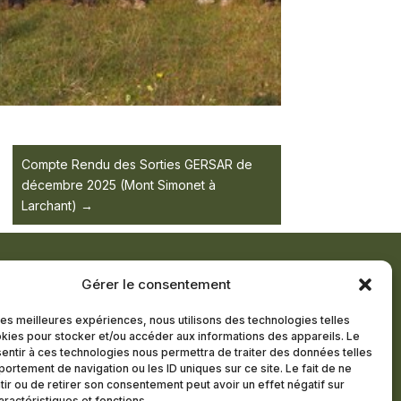
Compte Rendu des Sorties GERSAR de
décembre 2025 (Mont Simonet à
Larchant)
Gérer le consentement
TTRE D’INFORMATION
 les meilleures expériences, nous utilisons des technologies telles
kies pour stocker et/ou accéder aux informations des appareils. Le
R MEMBRE
sentir à ces technologies nous permettra de traiter des données telles
ortement de navigation ou les ID uniques sur ce site. Le fait de ne
ir ou de retirer son consentement peut avoir un effet négatif sur
aractéristiques et fonctions.