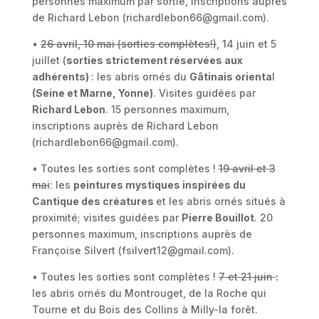
personnes maximum par sortie, inscriptions auprès
de Richard Lebon (richardlebon66@gmail.com).
•
26 avril, 10 mai (sorties complètes!)
, 14 juin et 5
juillet (
sorties strictement réservées aux
adhérents)
: les abris ornés du
Gâtinais orienta
l
(Seine et Marne, Yonne)
. Visites guidées par
Richard Lebon
. 15 personnes maximum,
inscriptions auprès de Richard Lebon
(richardlebon66@gmail.com).
• Toutes les sorties sont complètes !
19 avril et 3
mai
: les
peintures mystiques inspirées du
Cantique des créatures
et les abris ornés situés à
proximité; visites guidées par
Pierre Bouillot
. 20
personnes maximum, inscriptions auprès de
Françoise Silvert (fsilvert12@gmail.com).
• Toutes les sorties sont complètes !
7 et 21 juin
:
les abris ornés du Montrouget, de la Roche qui
Tourne et du Bois des Collins à Milly-la forêt.