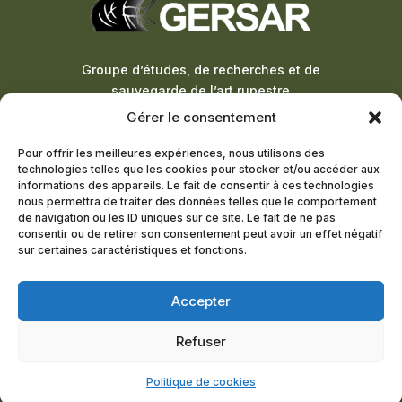
Groupe d’études, de recherches et de
sauvegarde de l’art rupestre
Gérer le consentement
ADHÉSION À LA LETTRE
Pour offrir les meilleures expériences, nous utilisons des
D’INFORMATION
technologies telles que les cookies pour stocker et/ou accéder aux
informations des appareils. Le fait de consentir à ces technologies
DEVENIR MEMBRE
nous permettra de traiter des données telles que le comportement
de navigation ou les ID uniques sur ce site. Le fait de ne pas
consentir ou de retirer son consentement peut avoir un effet négatif
sur certaines caractéristiques et fonctions.
© 2024 – Tous droits réservés –
Agence Pineapple
Squad
Accepter
Mentions
Conditions
Politique de
Refuser
Légales
générales
cookies (UE)
Politique de cookies