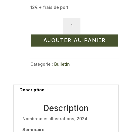
12€ + frais de port
quantité
de
Bulletin
AJOUTER AU PANIER
n°
82
/
Juillet
Catégorie :
Bulletin
2024
Description
Description
Nombreuses illustrations, 2024.
Sommaire