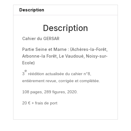
Les
abris
Description
gravés
du
Description
massif
des
Cahier du GERSAR
Trois
Pignons
Partie Seine et Marne : (Achères-la-Forêt,
Arbonne-la Forêt, Le Vaudoué, Noisy-sur-
Ecole)
e
3
réédition actualisée du cahier n°8,
entièrement revue, corrigée et complétée.
108 pages, 289 figures, 2020.
20 € + frais de port