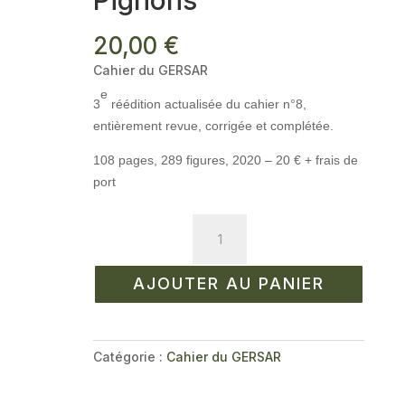
Pignons
20,00
€
Cahier du GERSAR
e
3
réédition actualisée du cahier n°8,
entièrement revue, corrigée et complétée.
108 pages, 289 figures, 2020 –
20 € + frais de
port
quantité
de
Cahier
AJOUTER AU PANIER
du
GERSAR
n°8
-
Catégorie :
Cahier du GERSAR
GERSAR
-