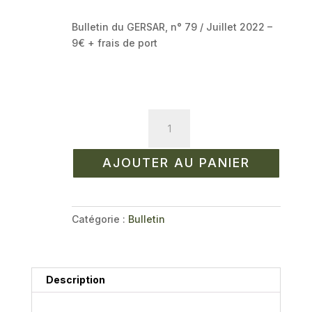
Bulletin du GERSAR, n° 79 / Juillet 2022 –
9€ + frais de port
quantité
de
Bulletin
AJOUTER AU PANIER
n°
79
/
Juillet
Catégorie :
Bulletin
2022
Description